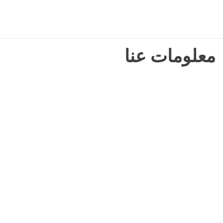
معلومات عنا
معلومات
عنا
شركة “فيوتشر فرست إنرجي” هي شركة استشارات وإرشاد رائدة في
مجال الطاقة، تضم أفضل المتخصصين في صناعة الطاقة كجزء من
فريقها.